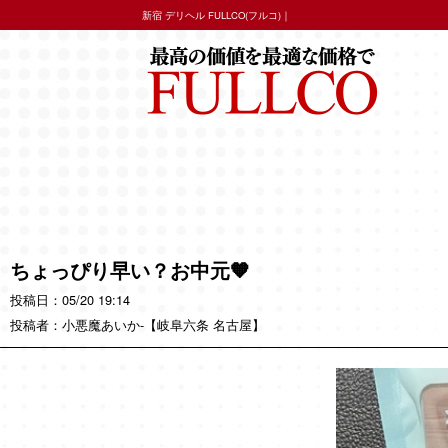
新宿 デリヘル FULLCO(フルコ)｜
ちょっぴり早い？お中元🧡
05/20 19:14
小悪魔あいか
-【岐阜六条 名古屋】