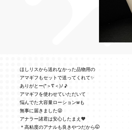
ほしリスから送れなかった品物用の
アマギフもセットで送ってくれて✨
ありがとー(*＞∇＜)ﾉ ♪
アマギフを使わせていただいて
悩んでた大容量ローションwも
無事に届きました😜
アナラー諸君は安心したまえ🧡
＊高粘度のアナルも良きやつだから🤭