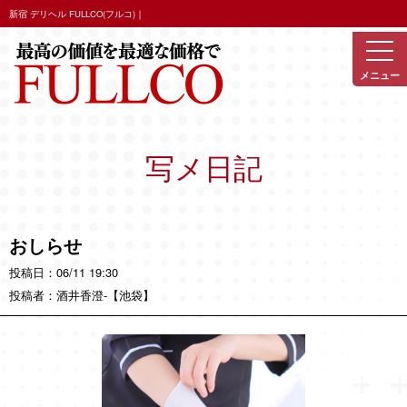
新宿 デリヘル FULLCO(フルコ)｜
写メ日記
おしらせ
06/11 19:30
酒井香澄
-【池袋】