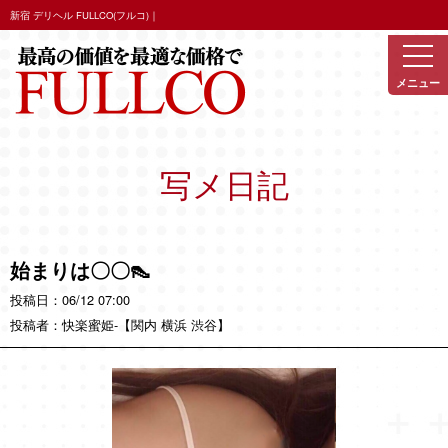
新宿 デリヘル FULLCO(フルコ)｜
写メ日記
始まりは〇〇👠
06/12 07:00
快楽蜜姫
-【関内 横浜 渋谷】