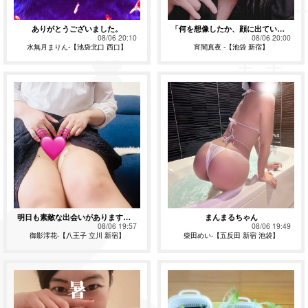
ありがとうございました。
「何を想像したか、顔に出ていますよ♡」
08/06 20:10
08/06 20:00
水無月まりん-【池袋北口 西口】
宵闇真夜 -【池袋 新宿】
明日も素敵な出会いがありますように💕
まんまるちゃん
08/06 19:57
08/06 19:49
御影澪花-【八王子 立川 新宿】
柴田めい-【五反田 新宿 池袋】