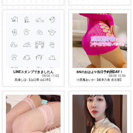
LINEスタンプできましたん
8/6のおはよ✨当日予約🆗DAY！
08/06 11:02
08/06 10:56
高瀬しほ-【山口県 山口市】
小悪魔あいか-【岐阜六条 名古屋】