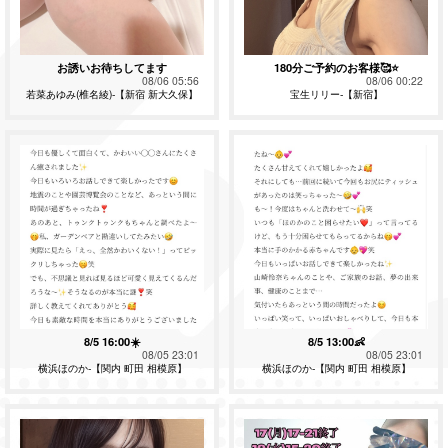
お誘いお待ちしてます
180分ご予約のお客様🥰⭐️
08/06 05:56
08/06 00:22
若菜あゆみ(椎名綾)-【新宿 新大久保】
宝生リリー-【新宿】
8/5 16:00☀️
8/5 13:00👶
08/05 23:01
08/05 23:01
横浜ほのか-【関内 町田 相模原】
横浜ほのか-【関内 町田 相模原】