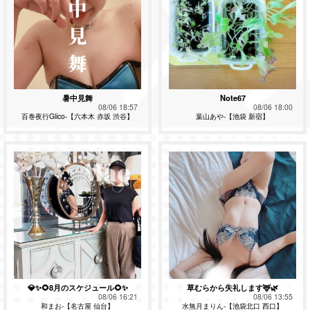
暑中見舞
Note67
08/06 18:57
08/06 18:00
百巻夜行Glico-【六本木 赤坂 渋谷】
葉山あや-【池袋 新宿】
💎✨🌻8月のスケジュール🌻✨
草むらから失礼します🦌🌿
08/06 16:21
08/06 13:55
和まお-【名古屋 仙台】
水無月まりん-【池袋北口 西口】