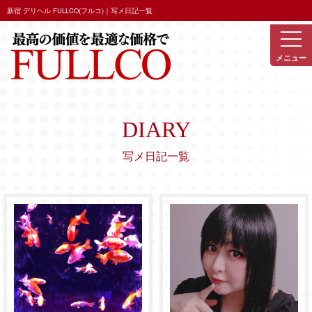
新宿 デリヘル FULLCO(フルコ)｜写メ日記一覧
DIARY
写メ日記一覧