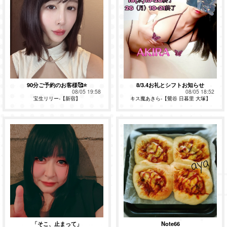
90分ご予約のお客様🥰⭐️
8/3.4お礼とシフトお知らせ
08/05 19:58
08/05 18:52
宝生リリー-【新宿】
キス魔あきら-【鶯谷 日暮里 大塚】
「そこ、止まって」
Note66