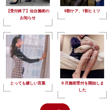
【受付終了】仙台施術の
9割ケア、1割ヒミツ
お知らせ
とっても嬉しい言葉
６月施術受付を開始しま
した