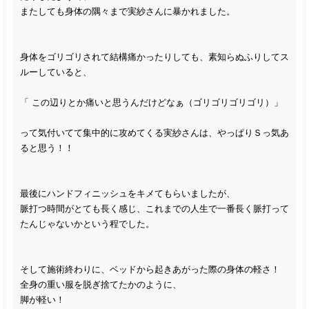
またしても身体の隅々まで実紗さんに暴かれました。
身体をゴリゴリされて結構痛かったりしても、素知らぬふりしてス
ルーしていると、
「 この辺りとか痛いと思うんだけどなぁ（ゴリゴリゴリゴリ）」
って気付いてて集中的に攻めてくる実紗さんは、やっぱりＳっ気あ
ると思う！！
最後にハンドフィニッシュをキメてもらいましたが、
脈打つ時間がとても長く感じ、これまでの人生で一番長く脈打って
たんじゃないかという程でした。
そして施術終わりに、ベッドから起きあがった際の身体の軽さ！
全身の重い服を脱ぎ捨てたかのように、
脚が軽い！