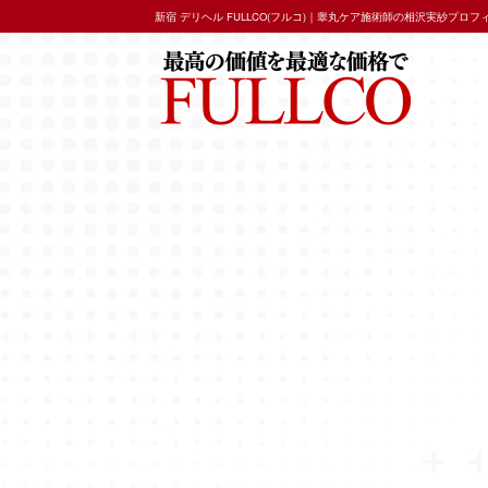
新宿 デリヘル FULLCO(フルコ)｜睾丸ケア施術師の相沢実紗プロフ