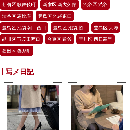
新宿区 歌舞伎町
新宿区 新大久保
渋谷区 渋谷
渋谷区 恵比寿
豊島区 池袋東口
豊島区 池袋南口 西口
豊島区 池袋北口
豊島区 大塚
品川区 五反田西口
台東区 鶯谷
荒川区 西日暮里
墨田区 錦糸町
写メ日記
口コミ
投稿動画
SNS
Web予約
写メ日記