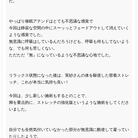
た。
やっぱり催眠アテンドはとても不思議な感覚で
今回は静寂な空間の中にスーッっとフェードアウトして消えていく
ような感覚でした。
無意識に呼吸はしているんだろうけども、呼吸も何もしてないよう
な、でも何も苦しくない。
ただただ『無』になっているような不思議な心地でした。
リラックス状態になった後は、実紗さんの体を駆使した密着ストレ
ッチ、これが本当に気持ち良い！
今回は、少し新しい施術もするとのことで、
脚を重点的に、ストレッチの強化版というような施術をしてくださ
いました。
自分でも全然気付いていなかった部分が無意識に酷使して凝ってい
たりしたようで、